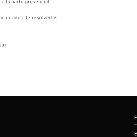
a la parte presencial.
ncantados de resolverlas.
za)
P
B